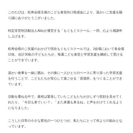
このたびは、松寿会様主催のこども食堂向け助成金により、温かいご支援を賜
り誠にありがとうございました。
特定非営利活動法人Abiyが運営する「もぐもぐスクール」一同、心より感謝申
し上げます。
松寿会様のご支援のおかげで現在もぐもぐスクールでは、2会場において各会場
15名、合計30名の子どもたちが、毎週こども食堂と学習支援を継続して受ける
ことができています。
温かい食事を一緒に囲み、その後に一人ひとりのペースに寄り添った学習支援
を行うことで、こどもたちが安心して過ごせる「居場所」をつくることができ
ています。
活動を重ねる中で、最初は緊張していたこどもたちが少しずつ笑顔を見せてく
れたり、「今日も来ていい？」「また来週も来るね」と声をかけてくれるよう
になりました。
こうした日常の小さな変化の一つひとつが、私たちにとって何よりの励みとな
っています。