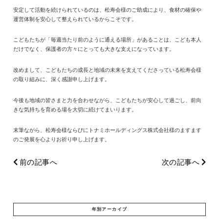
安定して活動を続けられているのは、松寿会様のご助成により、食材の確保や
運営体制を安心して整えられているからこそです。
こどもたちが「毎週当たり前のように通える場所」があることは、こども本人
だけでなく、保護者の方々にとっても大きな支えになっています。
改めまして、こどもたちの成長と地域の未来を支えてくださっている松寿会様
の取り組みに、深く感謝申し上げます。
今後も地域の皆さまと力を合わせながら、こどもたちが安心して過ごし、前向
きな気持ちを育める場を大切に続けてまいります。
末筆ながら、松寿会様ならびにトナミホールディングス株式会社様のますます
のご発展を心よりお祈り申し上げます。
前の記事へ
次の記事へ
年別アーカイブ